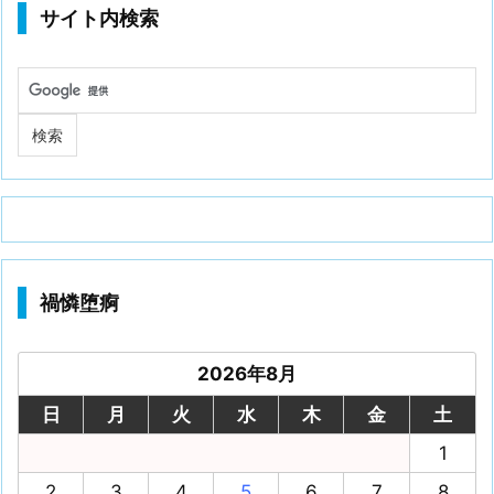
サイト内検索
禍憐堕痾
2026年8月
日
月
火
水
木
金
土
1
2
3
4
5
6
7
8