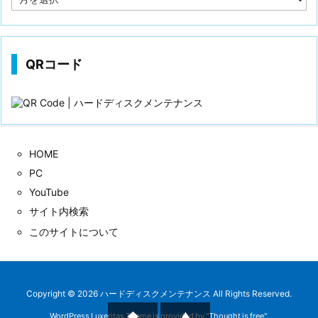
稿
歴
QRコード
HOME
PC
YouTube
サイト内検索
このサイトについて
Copyright ©
2026
ハードディスクメンテナンス
All Rights Reserved.


WordPress Luxeritas Theme is provided by "
Thought is free
".