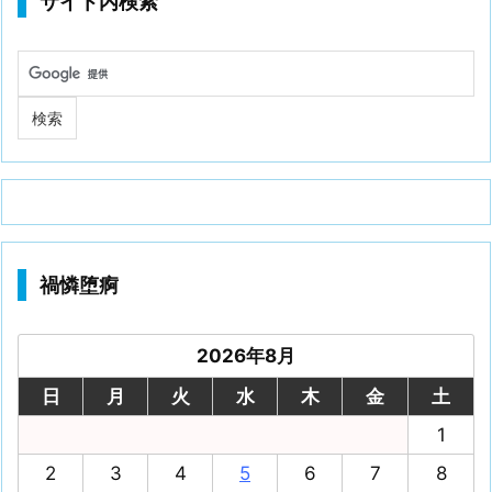
サイト内検索
禍憐堕痾
2026年8月
日
月
火
水
木
金
土
1
2
3
4
5
6
7
8