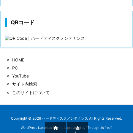
歴
QRコード
HOME
PC
YouTube
サイト内検索
このサイトについて
Copyright ©
2026
ハードディスクメンテナンス
All Rights Reserved.


WordPress Luxeritas Theme is provided by "
Thought is free
".
上へ