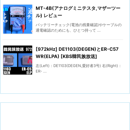
MT-4B(アナログミニテスタ,マザーツー
ル) レビュー
バッテリーチェック(電池の残量確認)やケーブルの
通電確認のためにも、ひとつ持って ...
[972kHz] DE1103(DEGEN)とER-C57
WR(ELPA) [KBS韓民族放送]
左(Left)：DE1103(DEGEN,愛好者3号) 右(Right)：
ER- ...