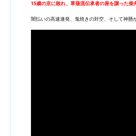
15歳の京に敗れ、草薙流伝承者の座を譲った柴
闇払いの高速連発、鬼焼きの対空、そして神懸