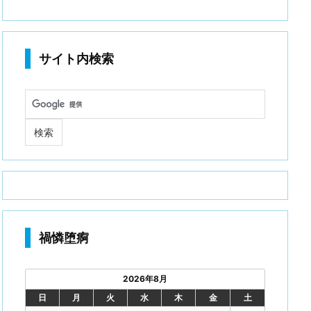
サイト内検索
禍憐堕痾
2026年8月
日
月
火
水
木
金
土