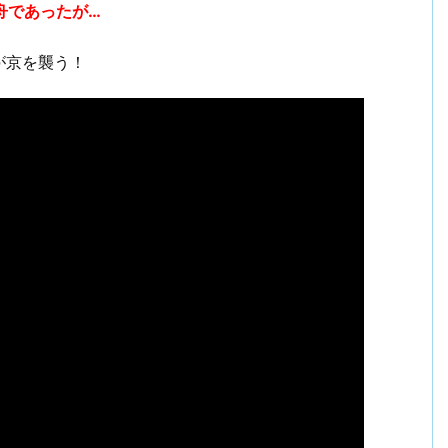
舟であったが…
が京を襲う！