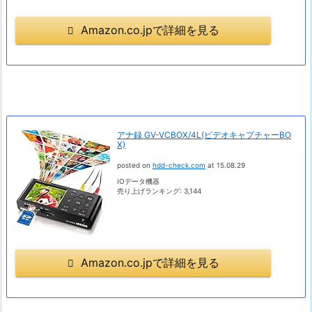
Amazon.co.jpで詳細を見る
アナ録 GV-VCBOX/4L(ビデオキャプチャーBO
X)
posted on
hdd-check.com
at 15.08.29
IOデータ機器
売り上げランキング: 3,144
Amazon.co.jpで詳細を見る