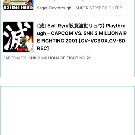
Sagat Playthrough - SUPER STREET FIGHTER ...
[滅] Evil-Ryu(殺意波動リュウ) Playthro
ugh – CAPCOM VS. SNK 2 MILLIONAIR
E FIGHTING 2001 [GV-VCBOX,GV-SD
REC]
CAPCOM VS. SNK 2 MILLIONAIRE FIGHTING 20 ...