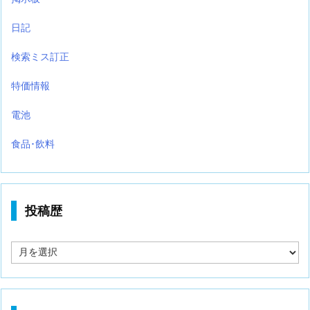
日記
検索ミス訂正
特価情報
電池
食品･飲料
投稿歴
投
稿
歴