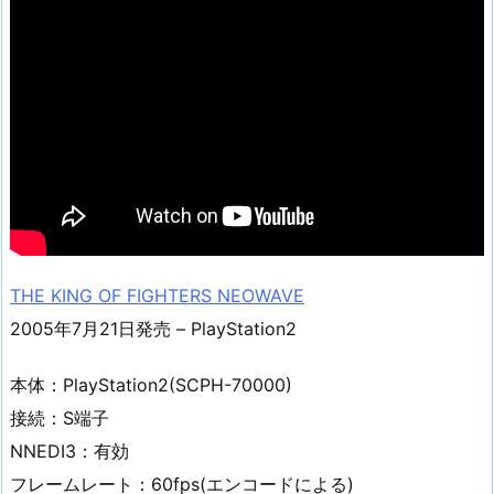
THE KING OF FIGHTERS NEOWAVE
2005年7月21日発売 – PlayStation2
本体：PlayStation2(SCPH-70000)
接続：S端子
NNEDI3：有効
フレームレート：60fps(エンコードによる)