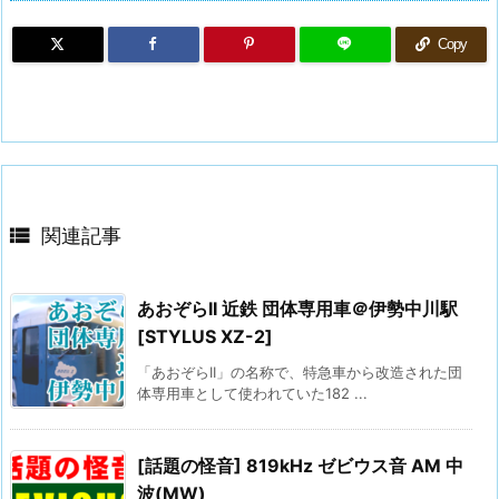
Copy

関連記事
あおぞらII 近鉄 団体専用車＠伊勢中川駅
[STYLUS XZ-2]
「あおぞらII」の名称で、特急車から改造された団
体専用車として使われていた182 ...
[話題の怪音] 819kHz ゼビウス音 AM 中
波(MW)