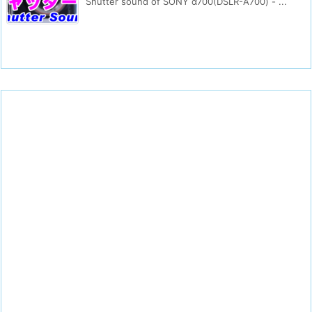
Shutter sound of SONY α700(DSLR-A700) - ...