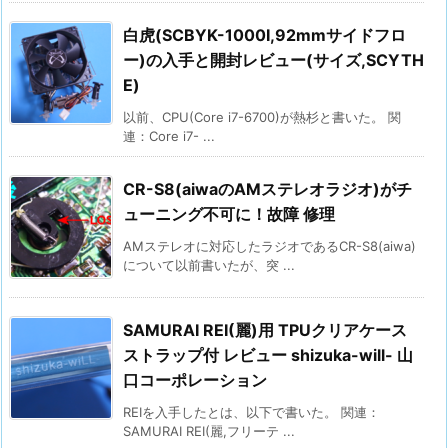
白虎(SCBYK-1000I,92mmサイドフロ
ー)の入手と開封レビュー(サイズ,SCYTH
E)
以前、CPU(Core i7-6700)が熱杉と書いた。 関
連：Core i7- ...
CR-S8(aiwaのAMステレオラジオ)がチ
ューニング不可に！故障 修理
AMステレオに対応したラジオであるCR-S8(aiwa)
について以前書いたが、突 ...
SAMURAI REI(麗)用 TPUクリアケース
ストラップ付 レビュー shizuka-will- 山
口コーポレーション
REIを入手したとは、以下で書いた。 関連：
SAMURAI REI(麗,フリーテ ...