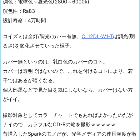
調色：電球色～昼光色(2800～6000k)
演色性：Ra83
設計寿命：4万時間
コイズミは全灯/調光/カバー有無、
CL12DL-W1-T
は調光(明
るさ)を変化させていった様子。
カバー無というのは、乳白色のカバーのコト。
カバーは透明ではないので、これを付けるコトにより、若
干ではあるが暗くなる。
個人部屋などで見た目を気にしないなら、カバーはない方
がイイ。
撮影対象としてカラーチャートでもあればよかったのだが
ナイので、カラフルなCD-Rの箱を撮影ｗｗｗｗｗ
昔購入したSparkのモノだが、光学メディアの使用頻度が激