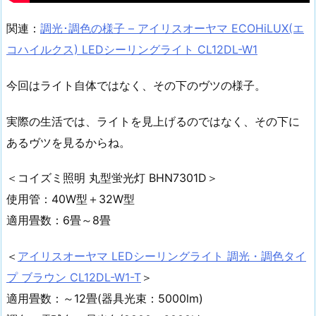
関連：
調光･調色の様子 – アイリスオーヤマ ECOHiLUX(エ
コハイルクス) LEDシーリングライト CL12DL-W1
今回はライト自体ではなく、その下のヴツの様子。
実際の生活では、ライトを見上げるのではなく、その下に
あるヴツを見るからね。
＜コイズミ照明 丸型蛍光灯 BHN7301D＞
使用管：40W型＋32W型
適用畳数：6畳～8畳
＜
アイリスオーヤマ LEDシーリングライト 調光・調色タイ
プ ブラウン CL12DL-W1-T
＞
適用畳数：～12畳(器具光束：5000lm)