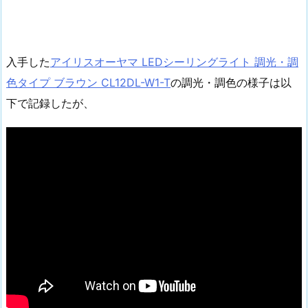
入手した
アイリスオーヤマ LEDシーリングライト 調光・調
色タイプ ブラウン CL12DL-W1-T
の調光・調色の様子は以
下で記録したが、