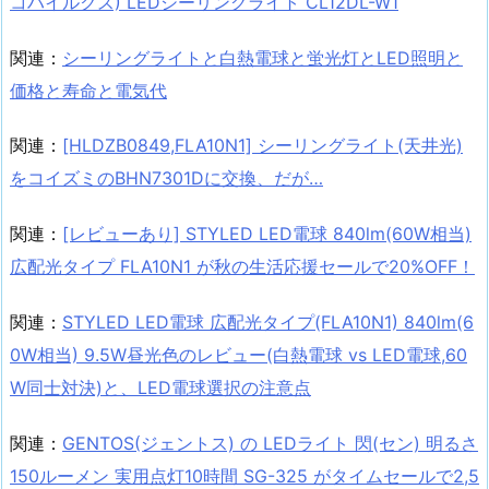
コハイルクス) LEDシーリングライト CL12DL-W1
関連：
シーリングライトと白熱電球と蛍光灯とLED照明と
価格と寿命と電気代
関連：
[HLDZB0849,FLA10N1] シーリングライト(天井光)
をコイズミのBHN7301Dに交換、だが…
関連：
[レビューあり] STYLED LED電球 840lm(60W相当)
広配光タイプ FLA10N1 が秋の生活応援セールで20%OFF！
関連：
STYLED LED電球 広配光タイプ(FLA10N1) 840lm(6
0W相当) 9.5W昼光色のレビュー(白熱電球 vs LED電球,60
W同士対決)と、LED電球選択の注意点
関連：
GENTOS(ジェントス) の LEDライト 閃(セン) 明るさ
150ルーメン 実用点灯10時間 SG-325 がタイムセールで2,5