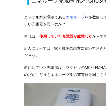
エネループ充電器 NC-TGR03(
ニッケル水素電池である
エネループ
を多数使っ
しい充電器を買うのか？
それは、
使用していた充電器が故障した
からで
# 人によっては、家と職場の両方に置いておき
だろう。
使用していた充電器は、マクセルのMC-4FM
のだが、どうもエネループ用の充電器と同じもの