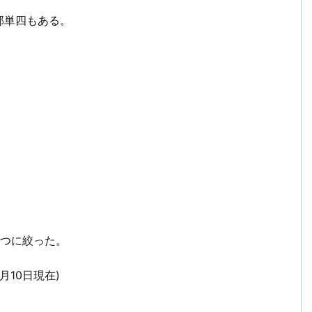
部単四もある。
2つに絞った。
月10日現在)