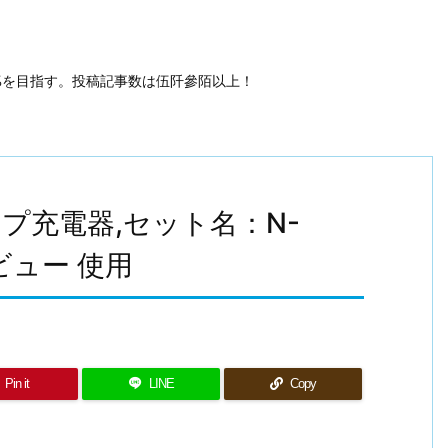
50%を目指す。投稿記事数は伍阡參陌以上！
ネループ充電器,セット名：N-
レビュー 使用
Pin it
LINE
Copy