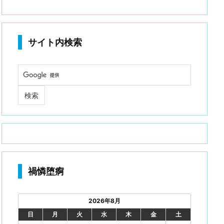
サイト内検索
禍憐堕痾
2026年8月
日
月
火
水
木
金
土