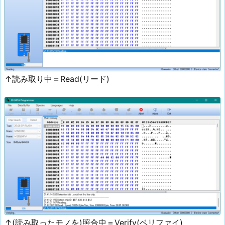
↑読み取り中＝Read(リード)
↑(読み取ったモノを)照合中＝Verify(ベリファイ)