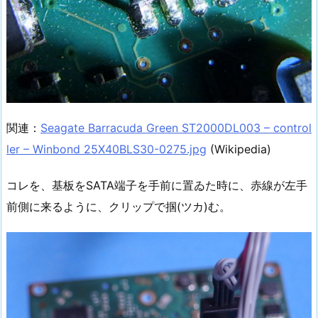
関連：
Seagate Barracuda Green ST2000DL003 – control
ler – Winbond 25X40BLS30-0275.jpg
(Wikipedia)
コレを、基板をSATA端子を手前に置ゐた時に、赤線が左手
前側に来るように、クリップで掴(ツカ)む。