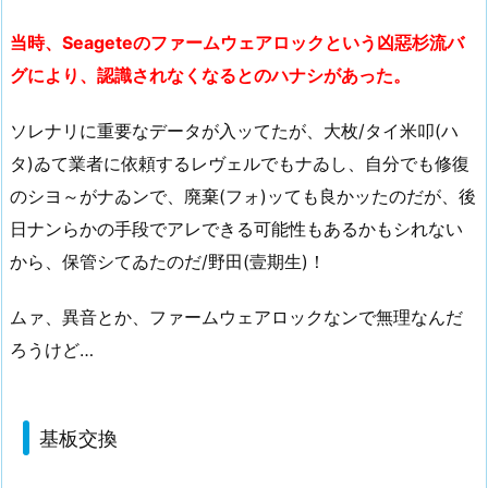
当時、Seageteのファームウェアロックという凶惡杉流バ
グにより、認識されなくなるとのハナシがあった。
ソレナリに重要なデータが入ッてたが、大枚/タイ米叩(ハ
タ)ゐて業者に依頼するレヴェルでもナゐし、自分でも修復
のシヨ～がナゐンで、廃棄(フォ)ッても良かッたのだが、後
日ナンらかの手段でアレできる可能性もあるかもシれない
から、保管シてゐたのだ/野田(壹期生)！
ムァ、異音とか、ファームウェアロックなンで無理なんだ
ろうけど…
基板交換