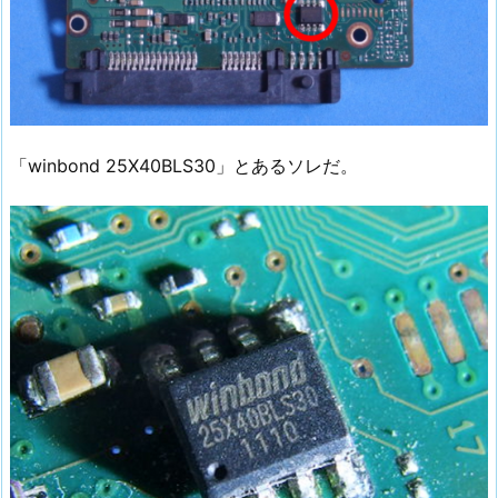
「winbond 25X40BLS30」とあるソレだ。