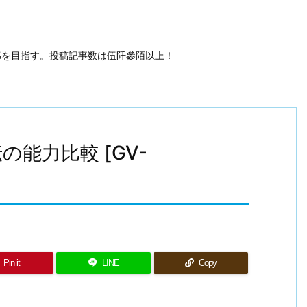
50%を目指す。投稿記事数は伍阡參陌以上！
能力比較 [GV-
Pin it
LINE
Copy