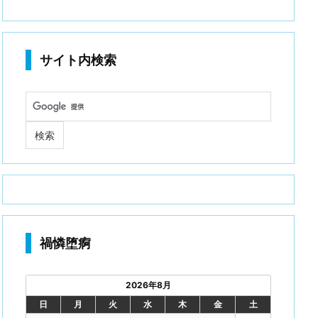
サイト内検索
禍憐堕痾
2026年8月
日
月
火
水
木
金
土