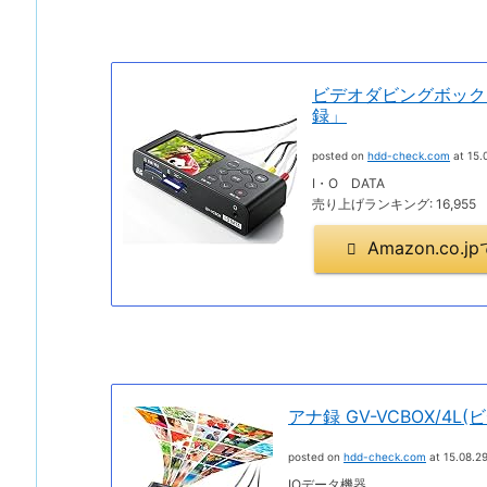
ビデオダビングボックス
録」
posted on
hdd-check.com
at 15.
I・O DATA
売り上げランキング: 16,955
Amazon.co
アナ録 GV-VCBOX/4L
posted on
hdd-check.com
at 15.08.2
IOデータ機器