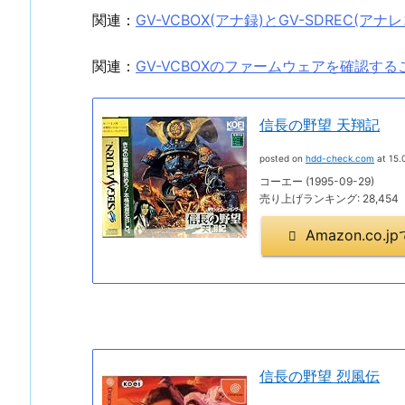
関連：
GV-VCBOX(アナ録)とGV-SDREC(アナ
関連：
GV-VCBOXのファームウェアを確認す
信長の野望 天翔記
posted on
hdd-check.com
at 15.
コーエー (1995-09-29)
売り上げランキング: 28,454
Amazon.co
信長の野望 烈風伝