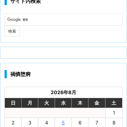
サイト内検索
禍憐堕痾
2026年8月
日
月
火
水
木
金
土
1
2
3
4
5
6
7
8