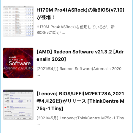
H170M Pro4(ASRock)の新BIOS(v7.10)
が登場！
H170M Pro4(ASRock)を使用しているが、新
BIOS(v7.10)が ...
[AMD] Radeon Software v21.3.2 [Adr
enalin 2020]
(2021年4月) Radeon Software(Adrenalin 2020
...
[Lenovo] BIOS/UEFI(M2FKT28A,2021
年4月26日)がリリース [ThinkCentre M
75q-1 Tiny]
(2021年5月) LenovoのThinkCentre M75q-1 Tiny
...