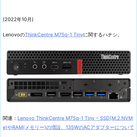
(2022年10月)
Lenovoの
ThinkCentre M75q-1 Tiny
に関するハナシ。
関連：
Lenovo ThinkCentre M75q-1 Tiny – SSD(M.2,NVM
e)やRAM(メモリー)の増設、135WのACアダプターについて