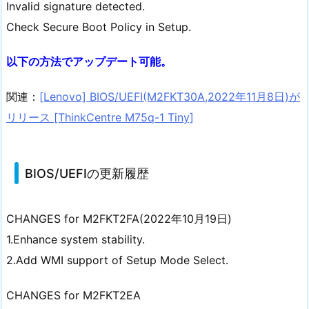
Invalid signature detected.
Check Secure Boot Policy in Setup.
以下の方法でアップデート可能。
関連：
[Lenovo] BIOS/UEFI(M2FKT30A,2022年11月8日)が
リリース [ThinkCentre M75q-1 Tiny]
BIOS/UEFIの更新履歴
CHANGES for M2FKT2FA(2022年10月19日)
1.Enhance system stability.
2.Add WMI support of Setup Mode Select.
CHANGES for M2FKT2EA