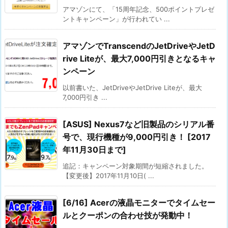
アマゾンにて、「15周年記念、500ポイントプレゼ
ントキャンペーン」が行われてい ...
アマゾンでTranscendのJetDriveやJetD
rive Liteが、最大7,000円引きとなるキャ
ンペーン
以前書いた、JetDriveやJetDrive Liteが、最大
7,000円引き ...
[ASUS] Nexus7など旧製品のシリアル番
号で、現行機種が9,000円引き！ [2017
年11月30日まで]
追記：キャンペーン対象期間が短縮されました。
【変更後】2017年11月10日( ...
[6/16] Acerの液晶モニターでタイムセー
ルとクーポンの合わせ技が発動中！