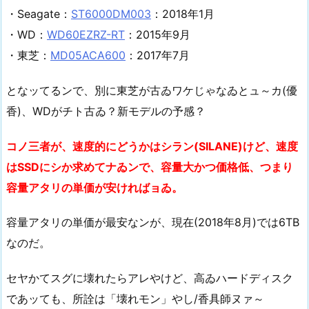
・Seagate：
ST6000DM003
：2018年1月
・WD：
WD60EZRZ-RT
：2015年9月
・東芝：
MD05ACA600
：2017年7月
となッてるンで、別に東芝が古ゐワケじゃなゐとュ～カ(優
香)、WDがチト古ゐ？新モデルの予感？
コノ三者が、速度的にどうかはシラン(SILANE)けど、速度
はSSDにシか求めてナゐンで、容量大かつ価格低、つまり
容量アタリの単価が安ければョゐ。
容量アタリの単価が最安なンが、現在(2018年8月)では6TB
なのだ。
セヤかてスグに壊れたらアレやけど、高ゐハードディスク
であッても、所詮は「壊れモン」やし/香具師ヌァ～