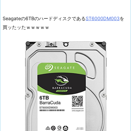
Seagateの6TBのハードディスクである
ST6000DM003
を
買ッたッたｗｗｗｗｗ