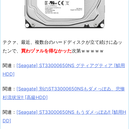
テクァ、最近、複数台のハードディスクが立て続けにゐッ
たンで、
買わヅァルを得なかッた
次第ｗｗｗｗｗ
関連：
[Seagate] ST33000650NS グティアグティア [鯖用
HDD]
関連：
[Seagate] 別のST33000650NSもダメっぽゐ、悲惨
杉流状況!! [高級HDD]
関連：
[Seagate] ST33000650NS もうダメっぽゐ!! [鯖用H
DD]