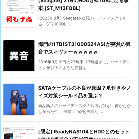
[Seagate] 2TBのHDDが4.1GBになる事
案 [ST_M13FQBL]
(2023年8月) Seagateの2TBハードディスクであ
る、ST2000DL ...
海門の1TB(ST31000524AS)が突然の異
音でスィヴォーｗｗｗｗｗ
2016年9月10日の22時半-23時過ぎに、ハードディ
スクが以下のような異音を ...
SATAケーブルの不良が原因？爪付きやノ
イズ対策シールド品を選ぶ？
新品購入のハードディスクの片方だけが、何かおか
しかった件。 関連： 冗長,再同期 ...
[限定] ReadyNAS104とHDDとのセット