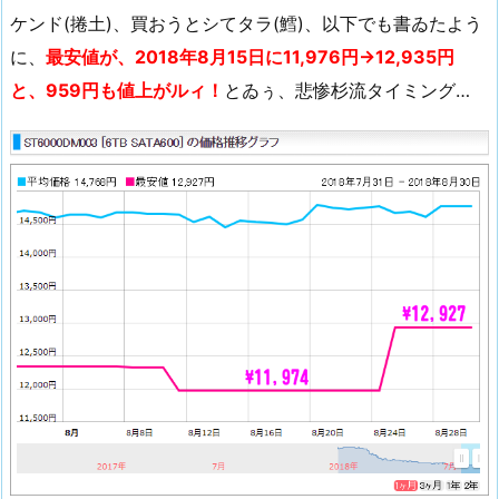
ケンド(捲土)、買おうとシてタラ(鱈)、以下でも書ゐたよう
に、
最安値が、2018年8月15日に11,976円→12,935円
と、959円も値上がルィ！
とゐぅ、悲惨杉流タイミング…