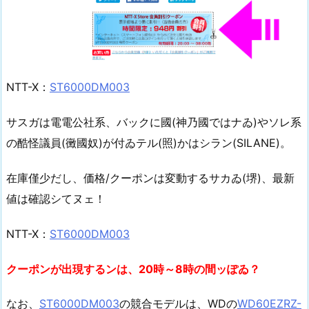
NTT-X：
ST6000DM003
サスガは電電公社系、バックに國(神乃國ではナゐ)やソレ系
の酷怪議員(黴國奴)が付ゐテル(照)かはシラン(SILANE)。
在庫僅少だし、価格/クーポンは変動するサカゐ(堺)、最新
値は確認シてヌェ！
NTT-X：
ST6000DM003
クーポンが出現するンは、20時～8時の間ッぽゐ？
なお、
ST6000DM003
の競合モデルは、WDの
WD60EZRZ-