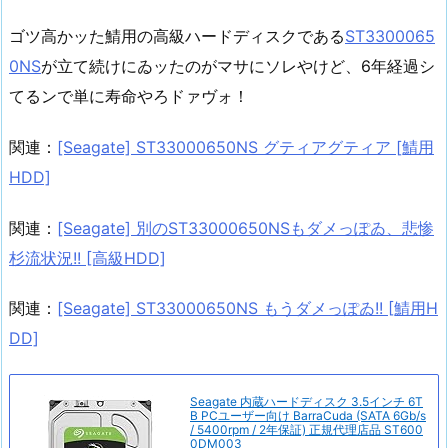
ゴツ高かッた鯖用の高級ハードディスクである
ST3300065
0NS
が立て続けにゐッたのがマサにソレやけど、6年経過シ
てるンで単に寿命やろドァヴォ！
関連：
[Seagate] ST33000650NS グティアグティア [鯖用
HDD]
関連：
[Seagate] 別のST33000650NSもダメっぽゐ、悲惨
杉流状況!! [高級HDD]
関連：
[Seagate] ST33000650NS もうダメっぽゐ!! [鯖用H
DD]
Seagate 内蔵ハードディスク 3.5インチ 6T
B PCユーザー向け BarraCuda (SATA 6Gb/s
/ 5400rpm / 2年保証) 正規代理店品 ST600
0DM003