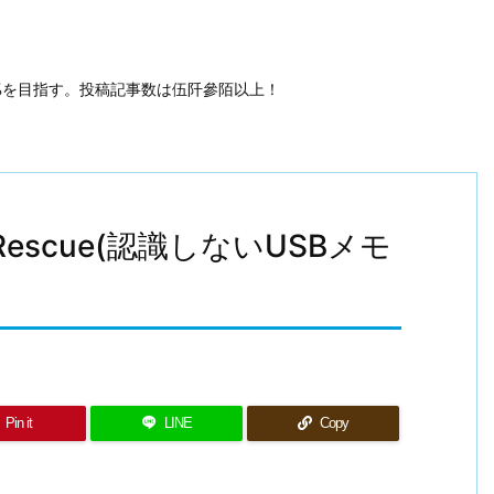
50%を目指す。投稿記事数は伍阡參陌以上！
 と URescue(認識しないUSBメモ
Pin it
LINE
Copy