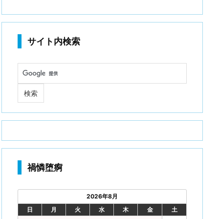
サイト内検索
禍憐堕痾
2026年8月
日
月
火
水
木
金
土