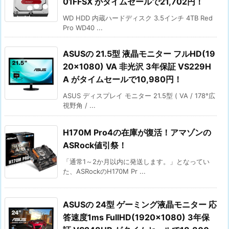
01FFSX がタイムセールで21,702円！
WD HDD 内蔵ハードディスク 3.5インチ 4TB Red
Pro WD40 ...
ASUSの 21.5型 液晶モニター フルHD(19
20×1080) VA 非光沢 3年保証 VS229H
A がタイムセールで10,980円！
ASUS ディスプレイ モニター 21.5型 ( VA / 178°広
視野角 / ...
H170M Pro4の在庫が復活！アマゾンの
ASRock値引祭！
「通常1～2か月以内に発送します。」となってい
た、ASRockのH170M Pr ...
ASUSの 24型 ゲーミング液晶モニター 応
答速度1ms FullHD(1920×1080) 3年保