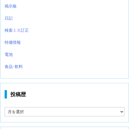
掲示板
日記
検索ミス訂正
特価情報
電池
食品･飲料
投稿歴
投
稿
歴