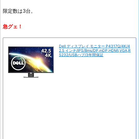
限定数は3台。
急グェ！
Dell ディスプレイ モニター P4317Q/4K/4
2.5 インチ/IPS/8ms/DP,mDP,HDMI,VGA,R
S232/USBハブ/3年間保証