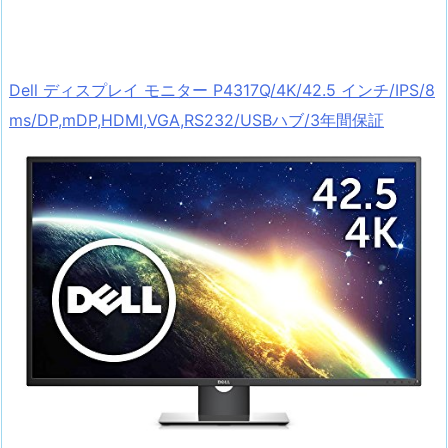
Dell ディスプレイ モニター P4317Q/4K/42.5 インチ/IPS/8
ms/DP,mDP,HDMI,VGA,RS232/USBハブ/3年間保証