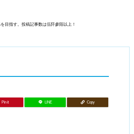
50%を目指す。投稿記事数は伍阡參陌以上！
Pin it
LINE
Copy