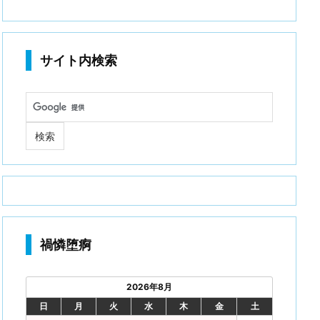
サイト内検索
禍憐堕痾
2026年8月
日
月
火
水
木
金
土