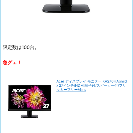
限定数は100台。
急グェ！
Acer ディスプレイ モニター KA270HAbmid
x 27インチ/HDMI端子付/スピーカー付/フリ
ッカーフリー/4ms