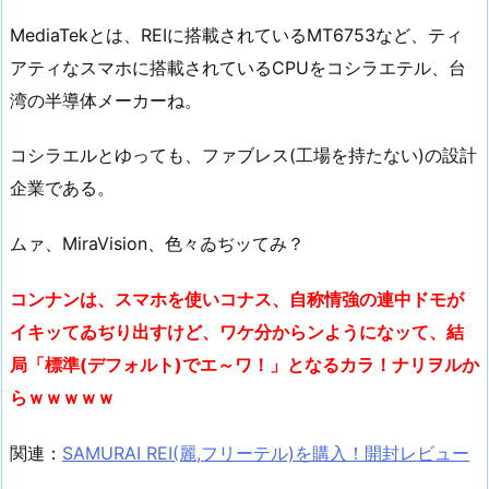
MediaTekとは、REIに搭載されているMT6753など、ティ
アティなスマホに搭載されているCPUをコシラエテル、台
湾の半導体メーカーね。
コシラエルとゆっても、ファブレス(工場を持たない)の設計
企業である。
ムァ、MiraVision、色々ゐぢッてみ？
コンナンは、スマホを使いコナス、自称情強の連中ドモが
イキッてゐぢり出すけど、ワケ分からンようになッて、結
局「標準(デフォルト)でエ～ワ！」となるカラ！ナリヲルか
らｗｗｗｗｗ
関連：
SAMURAI REI(麗,フリーテル)を購入！開封レビュー