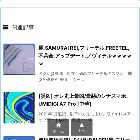

関連記事
麗,SAMURAI REI,フリーテル,FREETEL,
不具合,アップデート,ノヴィテルｗｗｗｗ
ｗ
出ダシ参萬圓、現在半値のフリーテルのスマホ、麗
(SAMURAI REI)。 ヴー ...
[災凶] オレ史上最凶/最惡のシナスマホ、
UMIDIGI A7 Pro [中華]
2021年1月追記：以下の方法により、ワイヤレスア
ップデート成功！ 関連：UMI ...


上へ
ホーム
使用開始直後にSAMURAI REI(麗,フリー