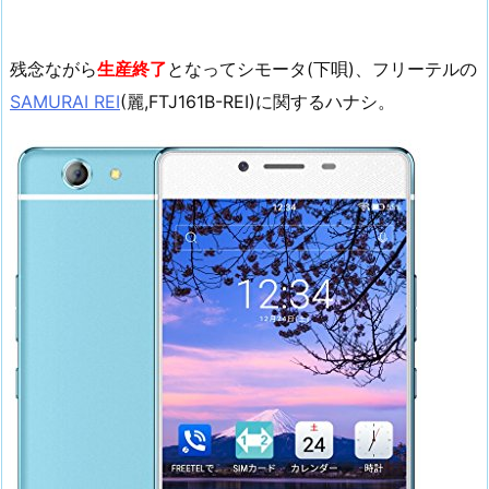
残念ながら
生産終了
となってシモータ(下唄)、フリーテルの
SAMURAI REI
(麗,FTJ161B-REI)に関するハナシ。