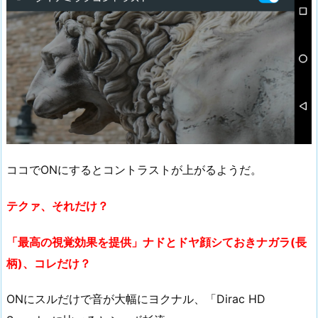
ココでONにするとコントラストが上がるようだ。
テクァ、それだけ？
「最高の視覚効果を提供」ナドとドヤ顔シておきナガラ(長
柄)、コレだけ？
ONにスルだけで音が大幅にヨクナル、「Dirac HD