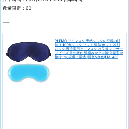
数量限定：60
—–
PLEMO アイマスク 天然シルクの究極の肌
触り 100%シルク ソフト 温熱 ホット 冷却
パック 温冷両用アイマスク 改良版 マッサー
ジビーズ 目の疲れ 浮腫みやクマ解消 寝室や
旅行中の安眠に最適 (紺色&水色)EM-488