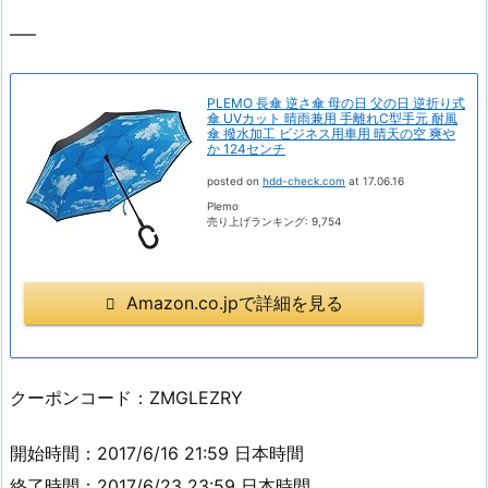
—–
PLEMO 長傘 逆さ傘 母の日 父の日 逆折り式
傘 UVカット 晴雨兼用 手離れC型手元 耐風
傘 撥水加工 ビジネス用車用 晴天の空 爽や
か 124センチ
posted on
hdd-check.com
at 17.06.16
Plemo
売り上げランキング: 9,754
Amazon.co.jpで詳細を見る
クーポンコード：ZMGLEZRY
開始時間：2017/6/16 21:59 日本時間
終了時間：2017/6/23 23:59 日本時間