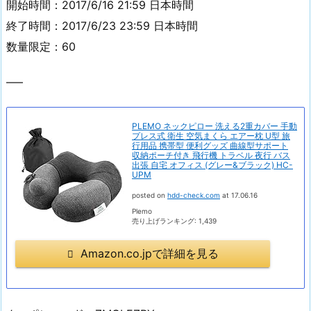
開始時間：2017/6/16 21:59 日本時間
終了時間：2017/6/23 23:59 日本時間
数量限定：60
—–
PLEMO ネックピロー 洗える2重カバー 手動
プレス式 衛生 空気まくら エアー枕 U型 旅
行用品 携帯型 便利グッズ 曲線型サポート
収納ポーチ付き 飛行機 トラベル 夜行 バス
出張 自宅 オフィス (グレー&ブラック) HC-
UPM
posted on
hdd-check.com
at 17.06.16
Plemo
売り上げランキング: 1,439
Amazon.co.jpで詳細を見る