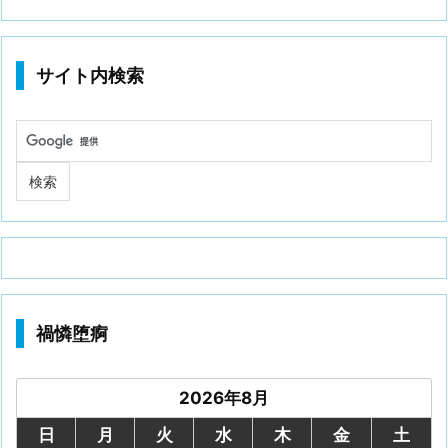
サイト内検索
禍憐堕痾
2026年8月
日
月
火
水
木
金
土