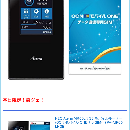
本日限定！急グェ！
NEC Aterm MR05LN 3B モバイルルーター
(OCN モバイル ONE ナノSIM付) PA-MR05
LN3B