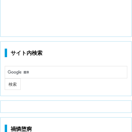
サイト内検索
禍憐堕痾