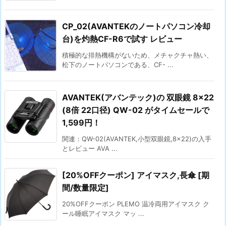
CP_02(AVANTEKのノートパソコン冷却
台)を灼熱CF-R6で試す レビュー
積極的な排熱機構がないため、メチャクチャ熱い、
松下のノートパソコンである、CF- ...
AVANTEK(アバンテック)の 双眼鏡 8×22
(8倍 22口径) QW-02 がタイムセールで
1,599円！
関連：QW-02(AVANTEK,小型双眼鏡,8×22)の入手
とレビュー AVA ...
[20%OFFクーポン] アイマスク,長傘 [期
間/数量限定]
20%OFFクーポン PLEMO 温冷両用アイマスク ク
ール睡眠アイマスク マッ ...