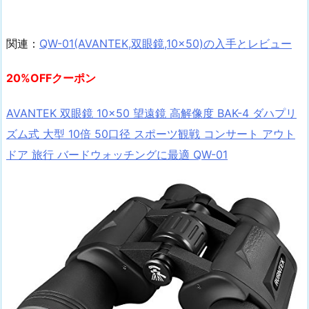
関連：
QW-01(AVANTEK,双眼鏡,10×50)の入手とレビュー
20%OFFクーポン
AVANTEK 双眼鏡 10×50 望遠鏡 高解像度 BAK-4 ダハプリ
ズム式 大型 10倍 50口径 スポーツ観戦 コンサート アウト
ドア 旅行 バードウォッチングに最適 QW-01