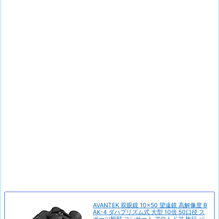
AVANTEK 双眼鏡 10×50 望遠鏡 高解像度 B
AK-4 ダハプリズム式 大型 10倍 50口径 ス
ポーツ観戦 コンサート アウトドア 旅行 バ