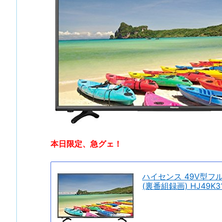
本日限定、急グェ！
ハイセンス 49V型フ
(裏番組録画) HJ49K3