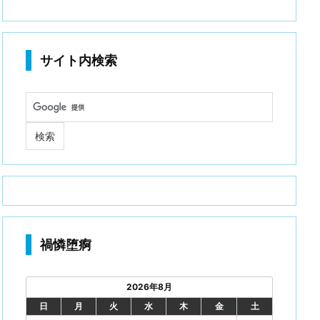
サイト内検索
禍憐堕痾
2026年8月
日
月
火
水
木
金
土