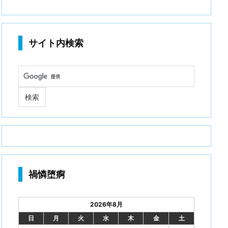
サイト内検索
禍憐堕痾
2026年8月
日
月
火
水
木
金
土