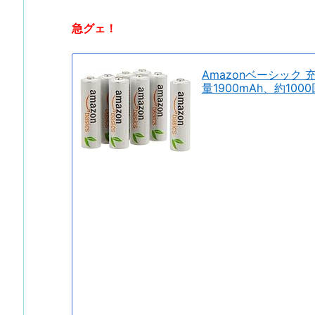
急グェ！
Amazonベーシック
量1900mAh、約100