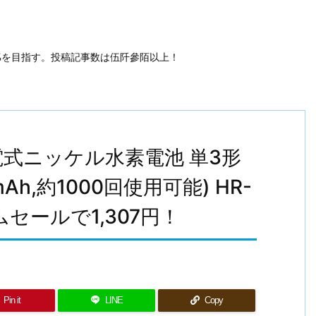
50%を目指す。投稿記事数は伍阡參陌以上！
充電式ニッケル水素電池 単3形
h,約1000回使用可能) HR-
イムセールで1,307円！
Pin it
LINE
Copy