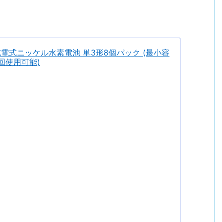
 充電式ニッケル水素電池 単3形8個パック (最小容
0回使用可能)