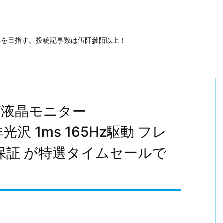
50%を目指す。投稿記事数は伍阡參陌以上！
ング液晶モニター
 非光沢 1ms 165Hz駆動 フレ
年間保証 が特選タイムセールで