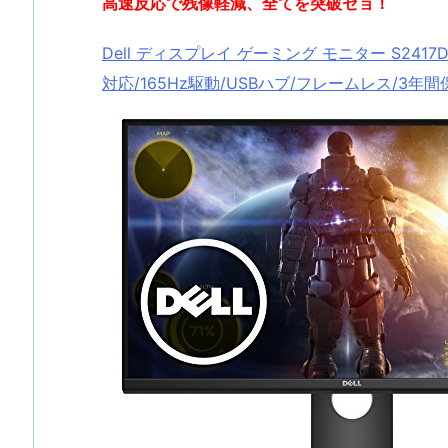
高速反応で残像軽減、全てを突破セョ！
Dell ディスプレイ ゲーミング モニター S2417DG 2
対応/165Hz駆動/USBハブ/フレームレス/3年間