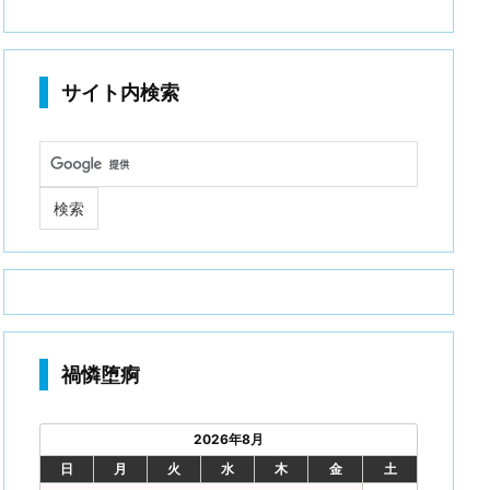
サイト内検索
禍憐堕痾
2026年8月
日
月
火
水
木
金
土