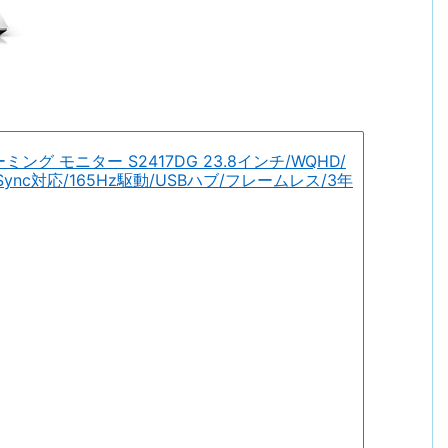
ーミング モニター S2417DG 23.8インチ/WQHD/
/G-Sync対応/165Hz駆動/USBハブ/フレームレス/3年