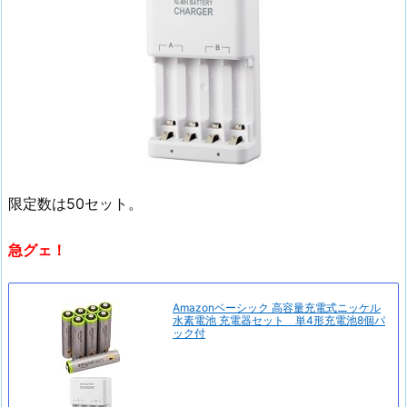
限定数は50セット。
急グェ！
Amazonベーシック 高容量充電式ニッケル
水素電池 充電器セット 単4形充電池8個パ
ック付