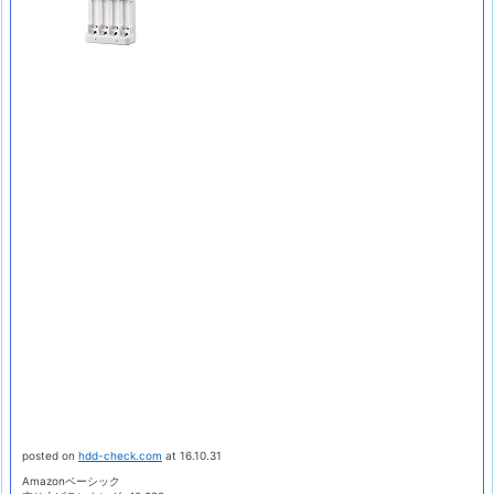
posted on
hdd-check.com
at 16.10.31
Amazonベーシック