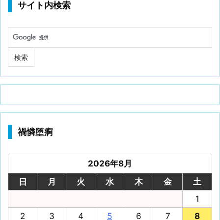
サイト内検索
禍憐堕痾
2026年8月
日
月
火
水
木
金
土
1
2
3
4
5
6
7
8