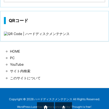
稿
歴
QRコード
HOME
PC
YouTube
サイト内検索
このサイトについて
Copyright ©
2026
ハードディスクメンテナンス
All Rights Reserved.


WordPress Luxeritas Theme is provided by "
Thought is free
".