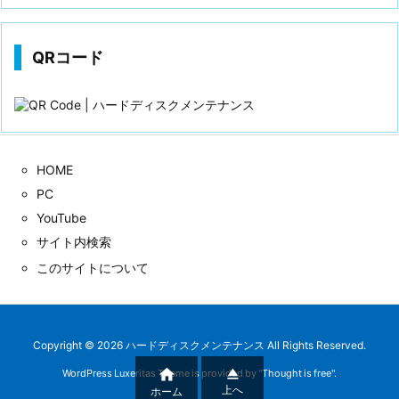
歴
QRコード
HOME
PC
YouTube
サイト内検索
このサイトについて
Copyright ©
2026
ハードディスクメンテナンス
All Rights Reserved.


WordPress Luxeritas Theme is provided by "
Thought is free
".
上へ
ホーム