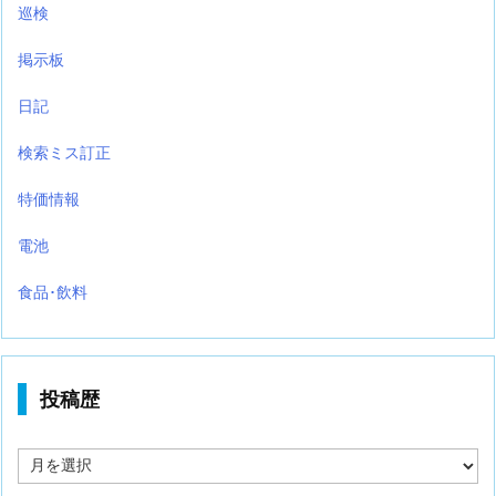
巡検
掲示板
日記
検索ミス訂正
特価情報
電池
食品･飲料
投稿歴
投
稿