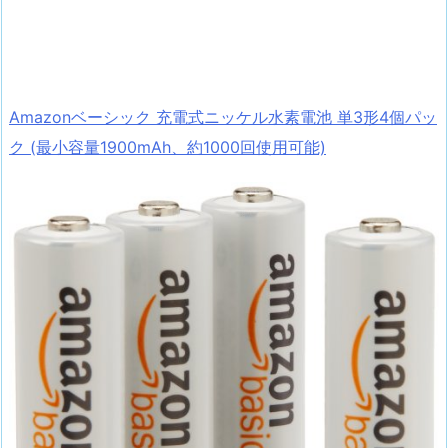
Amazonベーシック 充電式ニッケル水素電池 単3形4個パッ
ク (最小容量1900mAh、約1000回使用可能)