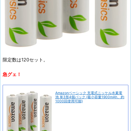
限定数は120セット。
急グェ！
Amazonベーシック 充電式ニッケル水素電
池 単3形4個パック (最小容量1900mAh、約
1000回使用可能)