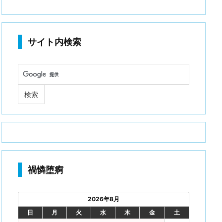
サイト内検索
禍憐堕痾
2026年8月
日
月
火
水
木
金
土