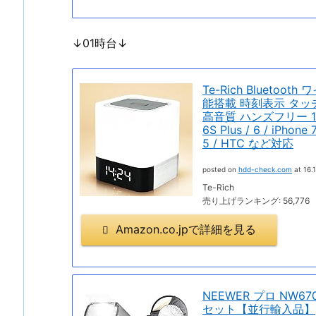
↓01時台↓
Te-Rich Bluet
能搭載 時刻表示 タ
高音質 ハンズフリー 10
6S Plus / 6 / iPhone
5 / HTC など対応
posted on
hdd-check.com
at 16.1
Te-Rich
売り上げランキング: 56,776
Amazon.co.jpで詳細を見る
NEEWER プロ NW670
セット【並行輸入品】