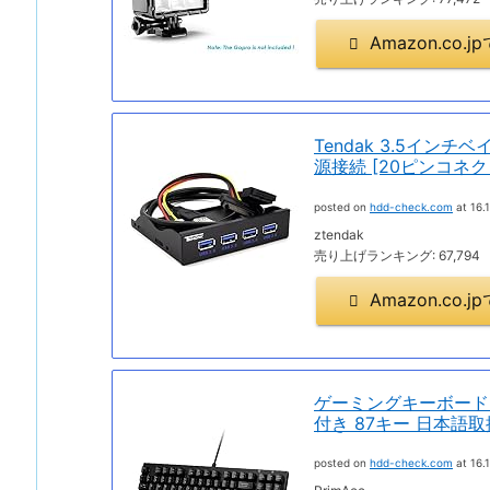
Amazon.co
Tendak 3.5インチベ
源接続 [20ピンコネ
posted on
hdd-check.com
at 16.1
ztendak
売り上げランキング: 67,794
Amazon.co
ゲーミングキーボード 
付き 87キー 日本語取扱
posted on
hdd-check.com
at 16.1