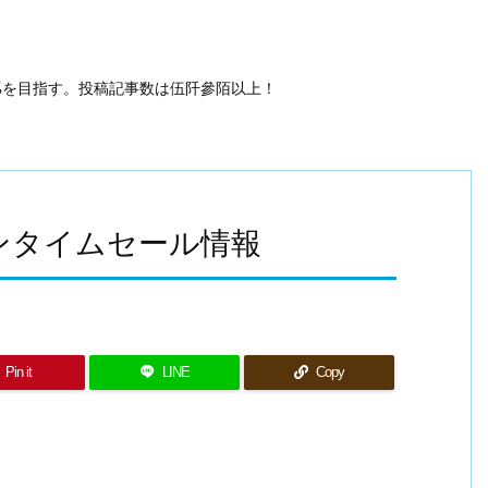
50%を目指す。投稿記事数は伍阡參陌以上！
マゾンタイムセール情報
Pin it
LINE
Copy