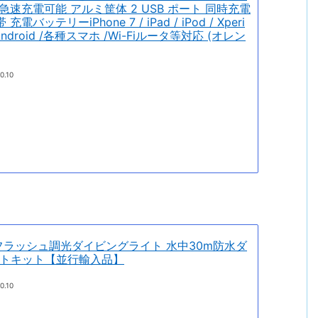
 急速充電可能 アルミ筐体 2 USB ポート 同時充電
バッテリーiPhone 7 / iPad / iPod / Xperi
us /Android /各種スマホ /Wi-Fiルータ等対応 (オレン
0.10
POVフラッシュ調光ダイビングライト 水中30m防水ダ
トキット【並行輸入品】
0.10