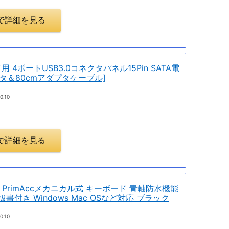
.jpで詳細を見る
イ用 4ポートUSB3.0コネクタパネル15Pin SATA電
クタ＆80cmアダプタケーブル]
0.10
.jpで詳細を見る
PrimAccメカニカル式 キーボード 青軸防水機能
書付き Windows Mac OSなど対応 ブラック
0.10