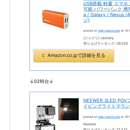
USB搭載 軽量 スマホ
可能 パワーバンク 携帯 充電
a / Galaxy / Nex
ジ)
posted on
hdd-check.com
at 16.1
(ジャクリ) Jackery
売り上げランキング: 29,024
Amazon.co.jpで詳細を見る
↓02時台↓
NEEWER 3LED 
イビングライトマウン
posted on
hdd-check.com
at 16.1
Neewer
売り上げランキング: 77,472