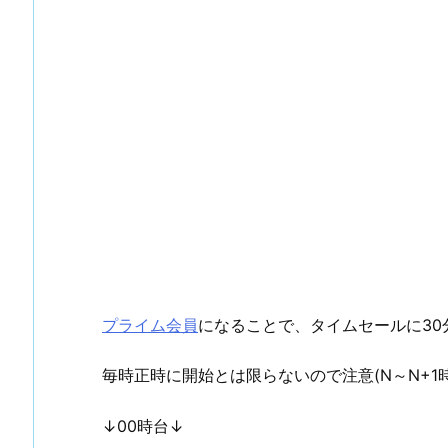
プライム会員
になることで、タイムセールに30
毎時正時に開始とは限らないので注意(N～N+1
↓00時台↓