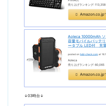
PrimAcc
売り上げランキング: 113,358
Amazon.co
Aoleca 10000
容量モバイルバッテリ
ータブル LED付 充電器
posted on
hdd-check.com
at 16.1
Aoleca
売り上げランキング: 60,065
Amazon.co
↓03時台↓