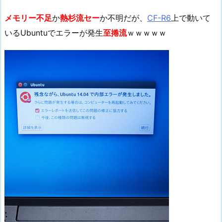
メモリー不足
か
熱杉流セー
か不明だが、
CF-R6
上で動いて
いるUbuntuでエラーが発生
至捲流
ｗｗｗｗｗ