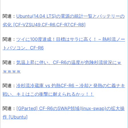
関連：
Ubuntu(14.04 LTS)の電源の統計一覧とバッテリーの
劣化 [CF-VZSU49,CF-R6,CF-R7,CF-R8]
関連：
ツイに100度達成！目標はサラに高く！ – 熱杉流ノー
トパソコン、CF-R6
関連：
気温上昇に伴い、CF-R6の温度が危険杉流状況にｗ
ｗｗｗｗ
関連：
冷杉流冷蔵庫 vs 灼熱CF-R6 – 冷却と発熱の仁義ナキ
戦い、キミはこの衝撃に耐えられるかッ！！
関連：
[GParted] CF-R6のSWAP領域(linux-swap)の拡大操
作 [Ubuntu]