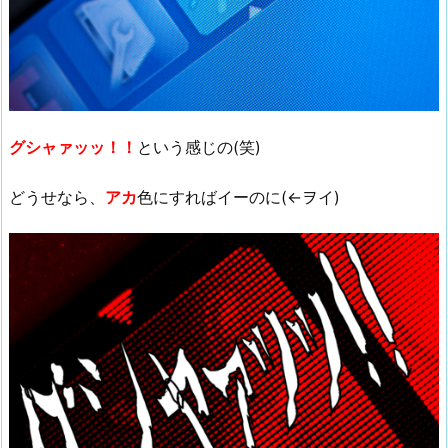
グシャァッッ！！
という感じの(笑)
どうせなら、
アカ
色にすればイーのに(←ヲイ)