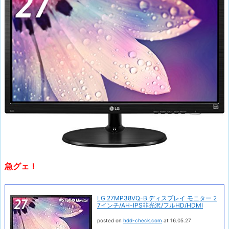
急グェ！
LG 27MP38VQ-B ディスプレイ モニター 2
7インチ/AH-IPS非光沢/フルHD/HDMI
posted on
hdd-check.com
at 16.05.27