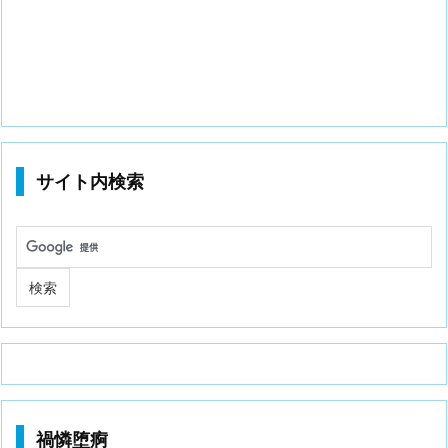
サイト内検索
禍憐堕痾