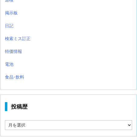
掲示板
日記
検索ミス訂正
特価情報
電池
食品･飲料
投稿歴
投
稿
歴