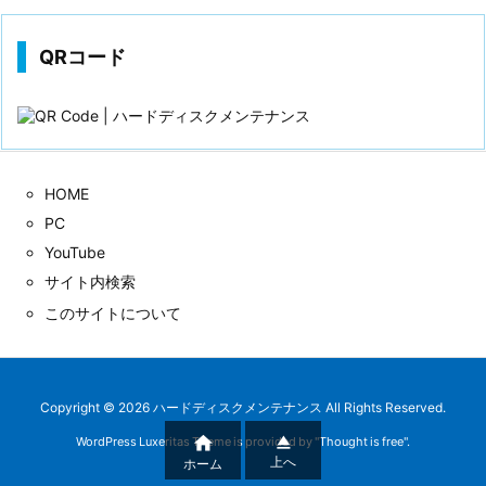
QRコード
HOME
PC
YouTube
サイト内検索
このサイトについて
Copyright ©
2026
ハードディスクメンテナンス
All Rights Reserved.


WordPress Luxeritas Theme is provided by "
Thought is free
".
上へ
ホーム