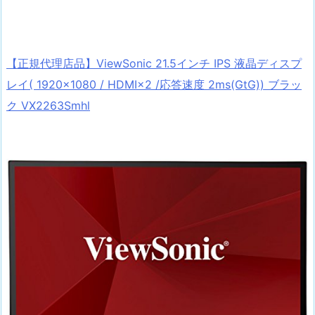
【正規代理店品】ViewSonic 21.5インチ IPS 液晶ディスプ
レイ( 1920×1080 / HDMI×2 /応答速度 2ms(GtG)) ブラッ
ク VX2263Smhl