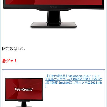
限定数は4台。
急グェ！
【正規代理店品】ViewSonic 21.5インチ IP
S 液晶ディスプレイ( 1920×1080 / HDMI×2
/応答速度 2ms(GtG)) ブラック VX2263Smh
l