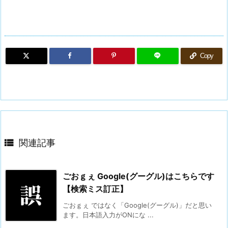
Copy

関連記事
ごおｇぇ Google(グーグル)はこちらです
【検索ミス訂正】
ごおｇぇ ではなく「Google(グーグル)」だと思い
ます。日本語入力がONにな ...