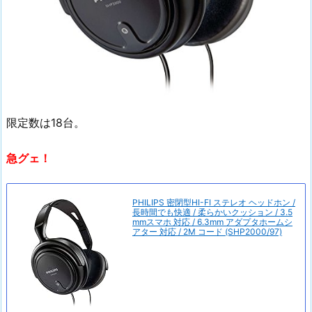
限定数は18台。
急グェ！
PHILIPS 密閉型HI-FI ステレオ ヘッドホン /
長時間でも快適 / 柔らかいクッション / 3.5
mmスマホ 対応 / 6.3mm アダプタホームシ
アター 対応 / 2M コード (SHP2000/97)