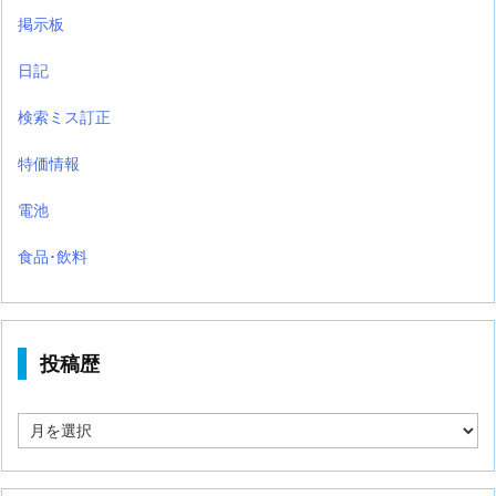
掲示板
日記
検索ミス訂正
特価情報
電池
食品･飲料
投稿歴
投
稿
歴